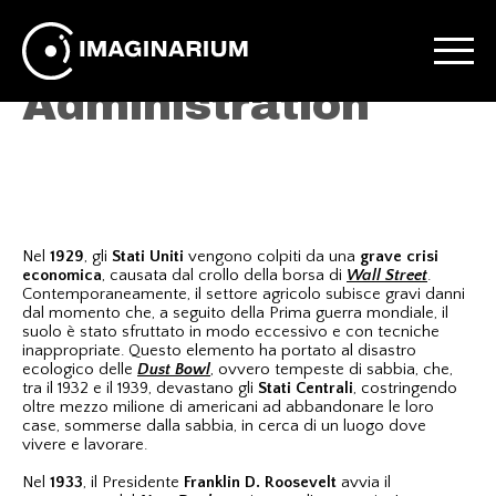
Farm Security
Administration
Nel
1929
, gli
Stati Uniti
vengono colpiti da una
grave crisi
economica
, causata dal crollo della borsa di
Wall Street
.
Contemporaneamente, il settore agricolo subisce gravi danni
dal momento che, a seguito della Prima guerra mondiale, il
suolo è stato sfruttato in modo eccessivo e con tecniche
inappropriate. Questo elemento ha portato al disastro
ecologico delle
Dust Bowl
, ovvero tempeste di sabbia, che,
tra il 1932 e il 1939, devastano gli
Stati Centrali
, costringendo
oltre mezzo milione di americani ad abbandonare le loro
case, sommerse dalla sabbia, in cerca di un luogo dove
vivere e lavorare.
Nel
1933
, il Presidente
Franklin D. Roosevelt
avvia il