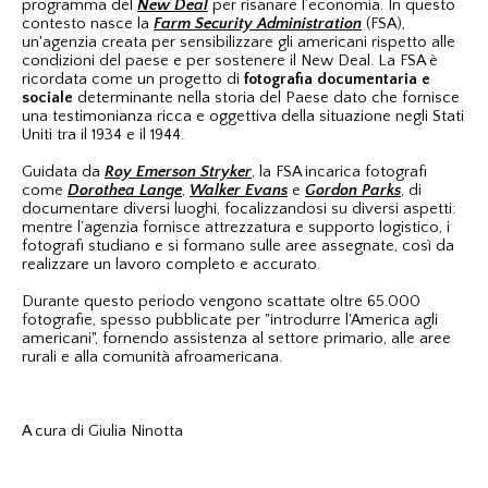
programma del
New Deal
per risanare l’economia. In questo
contesto nasce la
Farm Security Administration
(FSA),
un'agenzia creata per sensibilizzare gli americani rispetto alle
condizioni del paese e per sostenere il New Deal. La FSA è
ricordata come un progetto di
fotografia documentaria e
sociale
determinante nella storia del Paese dato che fornisce
una testimonianza ricca e oggettiva della situazione negli Stati
Uniti tra il 1934 e il 1944.
Guidata da
Roy Emerson Stryker
, la FSA incarica fotografi
come
Dorothea Lange
,
Walker Evans
e
Gordon Parks
, di
documentare diversi luoghi, focalizzandosi su diversi aspetti:
mentre l’agenzia fornisce attrezzatura e supporto logistico, i
fotografi studiano e si formano sulle aree assegnate, così da
realizzare un lavoro completo e accurato.
Durante questo periodo vengono scattate oltre 65.000
fotografie, spesso pubblicate per "introdurre l'America agli
americani", fornendo assistenza al settore primario, alle aree
rurali e alla comunità afroamericana.
A cura di Giulia Ninotta